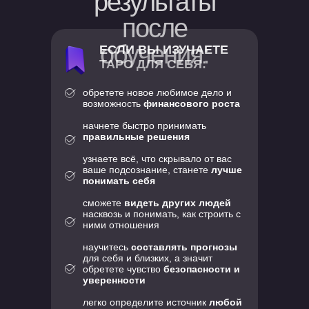
результаты
после
обучения:
ЕСЛИ ВЫ ИЗУЧАЕТЕ
ТАРО ДЛЯ СЕБЯ:
обретете новое любимое дело и
возможность
финансового роста
начнете быстро принимать
правильные решения
узнаете всё, что скрывало от вас
ваше подсознание, станете
лучше
понимать себя
сможете
видеть других людей
насквозь и понимать, как строить с
ними отношения
научитесь
составлять прогнозы
для себя и близких, а значит
обретете чувство
безопасности и
уверенности
легко определите источник
любой