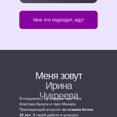
Мне это подходит, иду!
Меня зовут
Ирина
Чукреева
Я специалист по колодам таро Тота
Алистера Кроули и таро Манара.
Практикующий астролог
со стажем более
10 лет
. В своей работе я успешно