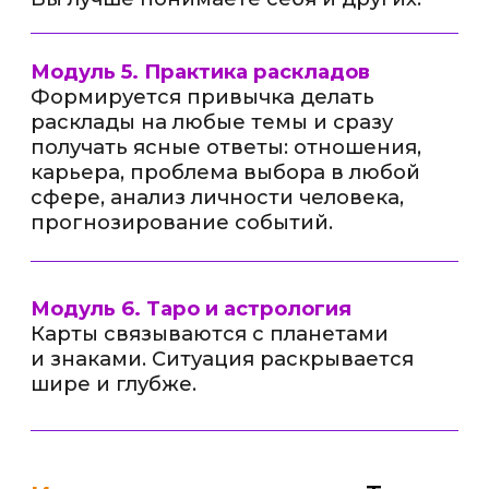
вы отрабатываете с Ириной
Петраковой, у вас всегда есть
проводник и наставник.
Параллельно вы получаете доступ
к «звёздной энергии» Ирины
Чукреевой: это вебинары, которые
вдохновляют и дают совершенно
другое измерение работы с Таро.
Такое сочетание встречается редко:
системность и поддержка + вау-
эффект от встреч с топовым
экспертом.