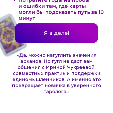
Модуль 6. Таро и астрология
Карты связываются с планетами
и знаками. Ситуация раскрывается
шире и глубже.
Итог:
после курса карты Таро
станут вашим рабочим
инструментом — для себя,
близких и, если захотите, для
клиентов.
ОБ ЭКСПЕРТЕ
После Большого курса астрологии