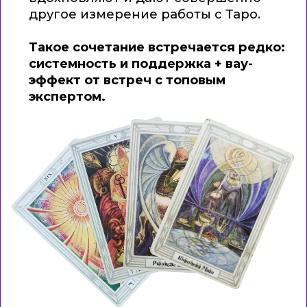
Ирина Чукреева
Звездный астролог
КУРСЫ
Большой курс астрологии
Большой курс астрологии ПРО
Бесплатный курс
Просто Таро
Астролагерь
Прогностика