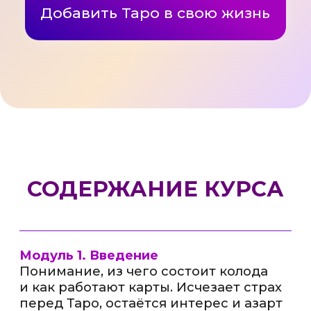
На курсе именно она проведёт вас
по всем этапам: от теории
до практики. Ирина объясняет
просто и понятно, помогает сразу
закреплять информацию
на реальных примерах
и поддерживает каждого участника.
ИРИНА
ЧУКРЕЕВА
Специальный
гость курса
Хедлайнер, чьё имя знают многие,
ведь это звёздный астролог
из Солнечной Калифорнии. Автор
«Большого курса астрологии»,
создатель закрытого клуба