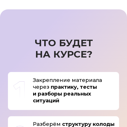
я поняла: Таро идеально дополняют
любые методы анализа и помогают
глубже понять человека.
Мой принцип — никакой мистики,
только реальные инструменты,
которые можно использовать
в жизни каждый день.
Я сама жила в состоянии вечных
сомнений. Таро стало инструментом,
который вернул уверенность
и спокойствие. За 5 лет я провела
более 1000 консультаций и помогла
сотням людей принять верное
решение. Теперь хочу дать этот
инструмент вам.