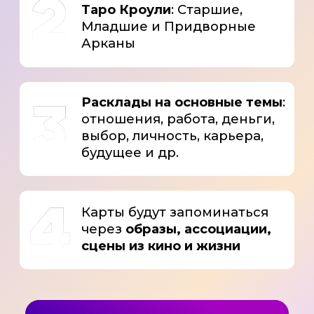
КТО ВЕДЁТ КУРС?
ИРИНА
ПЕТРАКОВА
Таролог и астролог,
практик с большим
опытом
консультаций