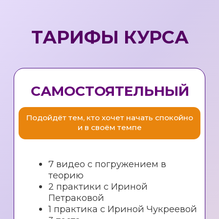
mail@chukreeva.ru
+7 938 090 53 88
Телеграм
Подпишитесь на наши соцсети:
Хотите первыми узнавать про акции
и специальные предложения, а также
получать дайджест событий за неделю
от звёздного астролога Ирины Чукреевой?
Тогда подписывайтесь на рассылку
Подписаться на рассылку
Согласие на обработку персональных данных