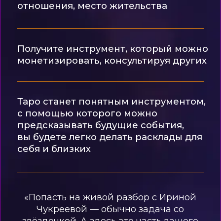
НА КУРСЕ?
Закрепление материала
через
практику, тесты
и разборы реальных
ситуаций
Разберём
структуру колоды
Таро Кроули
: Старшие,
Младшие и Придворные
Арканы
Расклады на основные темы
:
отношения, работа, деньги,
выбор, личность, карьера,
будущее и др.
Карты будут запоминаться
через
образы, ассоциации,
сцены из кино и жизни