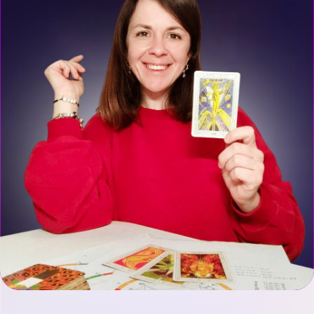
11 видео с погружением
в теорию
3 практики с Ириной
Петраковой
1 практика с Ириной
Чукреевой
Задания с проверкой
куратора
15 раскладов
Чат с куратором и с Ириной
Петраковой
Видео про сочетание
астрологии и таро, как
работают эти инструменты
вместе
Сертификат
Zoom-встреча с Ириной
Петраковой
Срок доступа: 4 месяца
Записаться