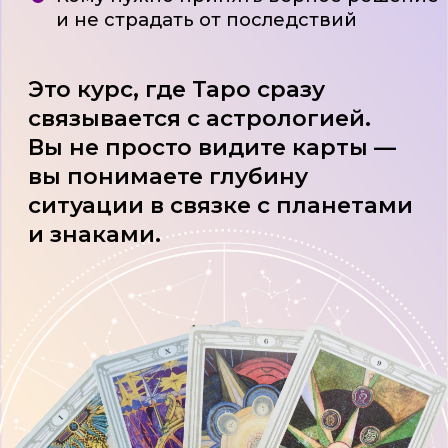
Получите инструмент, который можно
монетизировать, консультируя других
Таро станет понятным инструментом,
с помощью которого можно
предсказывать будущие события,
вы будете легко делать расклады для
себя и близких
«Попасть на живой разбор с Ириной
Чукреевой — обычно задача со
звёздочкой. А здесь это часть вашего
курса»
ПОЧЕМУ СТАНЕТ