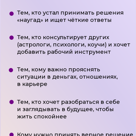
ЧТО ИЗМЕНИТСЯ
ПОСЛЕ КУРСА?
Больше не придётся зависать
в бесконечных сомнениях,
перестанете крутить в голове
«а что если» — карты покажут самый
простой путь
Появится навык видеть причину
и следствие любой ситуации: сможете
быстро понять стоит ли менять работу,
отношения, место жительства