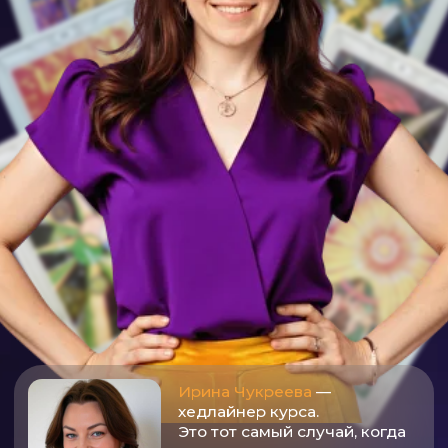
Ирина Чукреева
—
хедлайнер курса.
Это тот самый случай, когда
в одном пространстве
соединяются практика,
системность и настоящая
звёздная энергия
ЗНАКОМО?
Кажется, что
всё сложно
и запутано
, и хочется
«кнопку ясности»
Зависаете в сомнениях:
менять работу или терпеть?