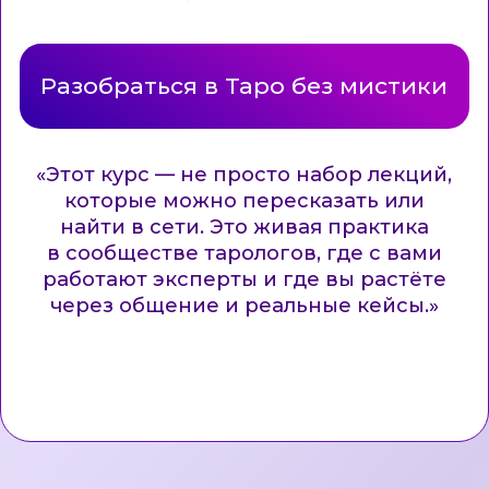
УСЛУГИ
Воркшоп (практикум) ЛЮБОВЬ
Воркшоп (практикум) ДЕНЬГИ
Зв
ездный релакс
Гармоничное развитие ребенка
Консультация
АстроКлуб
Личное сопровождение
ПРОЧЕЕ
Блог
Контактная информация
Отзывы
Вакансии
ОТДЕЛ ЗАБОТЫ