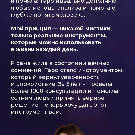
САМОСТОЯТЕЛЬНЫЙ
Подойдёт тем, кто хочет начать спокойно
и в своём темпе
7 видео с погружением в
теорию
2 практики с Ириной
Петраковой
1 практика с Ириной Чукреевой
3 теста
Дополнительные материалы
10 раскладов, без обратной
связи
Записаться
Срок доступа: 2 месяца
ОПТИМАЛЬНЫЙ
Формат, где есть поддержка и живая
обратная связь, сочетание
астрологии и таро