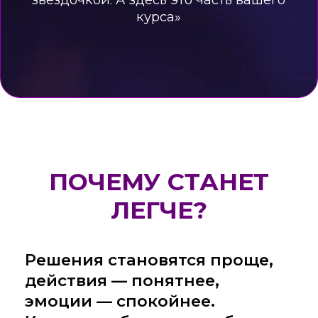
Добавить Таро в свою жизнь
СОДЕРЖАНИЕ КУРСА
Модуль 1. Введение
Понимание, из чего состоит колода
и как работают карты. Исчезает страх
перед Таро, остаётся интерес и азарт
Модуль 2. Старшие Арканы
Карты начинают показывать главные