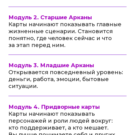
«Астроленд», эксперт, к которому
на консультацию мечтают попасть.
Для участников «Просто Таро»
Ирина проведёт отдельные
вебинары: именно такие встречи
становятся поворотными —
открывают новые уровни
понимания карт Таро и жизни.
ПОЧЕМУ ЭТО
КРУТО?
Теорию и практику