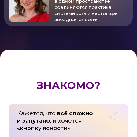
Проекты стоят на месте,
и
не видно, где деньги
В отношениях неясно
:
строить дальше или
отпустить?
Зачем неделями крутить
в голове вопрос «что делать?»,
если можно достать колоду
и получить чёткий ответ?
Каждый день вы откладываете
решения. В итоге теряете
время, деньги и силы. Таро
помогает перестать гадать
на кофейной гуще и получать
ясность за 10 минут.