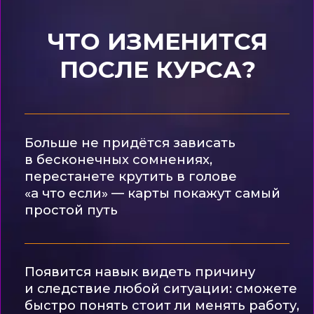
и ошибки там, где карты
могли бы подсказать путь за 10
минут
Я в деле!
«Да, можно нагуглить значения
арканов. Но гугл не даст вам
общения с Ириной Чукреевой,
совместных практик и поддержки
единомышленников. А именно это
превращает новичка в уверенного
таролога.»
ЧТО БУДЕТ