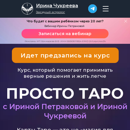
Ирина Чукреева
Звездный астролог
Что будет с вашим ребёнком через 20 лет?
Вебинар Ирины Петраковой
Записаться на вебинар
Идет предзапись на курс
Реклама. ИП Бочкарева В.Ф. ИНН 550505119324 ERID 2VtzqvUooZk
Курс, который помогает принимать
верные решения и жить легче
ПРОСТО ТАРО
с Ириной Петраковой и Ириной
Чукреевой
Карты Таро — это не «магия для
избранных». Начните делать
расклады Таро и получать ясные
ответы на любые вопросы — деньги,
отношения, работа, будущее