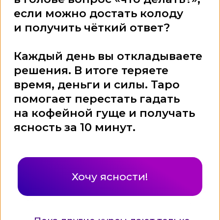
Тем, кто устал принимать решения
«наугад» и ищет чёткие ответы
Тем, кто консультирует других
(астрологи, психологи, коучи) и хочет
добавить рабочий инструмент
Тем, кому важно прояснять
ситуации в деньгах, отношениях,
в карьере
Тем, кто хочет разобраться в себе
и заглядывать в будущее, чтобы
жить спокойнее
Кому нужно принять верное решение
и не страдать от последствий
Это курс, где Таро сразу
связывается с астрологией.
Вы не просто видите карты —
вы понимаете глубину