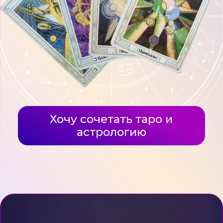
ЛЕГЧЕ?
Решения становятся проще,
действия — понятнее,
эмоции — спокойнее.
Карты не убирают проблемы,
они показывают, как пройти
путь мягче, чтобы
не спотыкаться о каждую
кочку.
ЧТО БУДЕТ, ЕСЛИ
ВЫ НЕ ПОЙДЁТЕ
НА КУРС?
Продолжите блуждать
в «тумане решений»
Будете ждать, что «само
рассосётся» — а ситуации
вернутся снова
Потратите годы на пробы