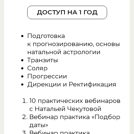
Ирина Чукреева
Звездный астролог
КУРСЫ
Большой курс астрологии
Большой курс астрологии ПРО
Бесплатный курс
Просто Таро
Астролагерь
Прогностика
УСЛУГИ
Воркшоп (практикум) ЛЮБОВЬ
Воркшоп (практикум) ДЕНЬГИ
Зв
ездный релакс