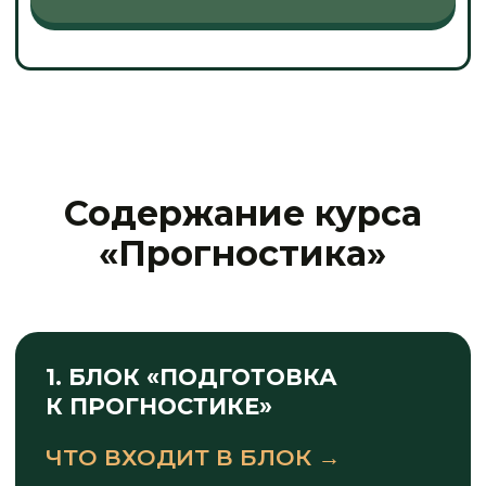
4. БЛОК «ПРОГРЕССИИ»
ЧТО ВХОДИТ В БЛОК →
ЦЕЛЬ
В блоке будет информация,
которая позволит
определять внутреннее
состояние человека, что
переживает в тот или иной
период (примерно 2,5 года)
своей жизни человек.
Сможете давать
рекомендации, как снизить
негативные тенденции
и свести их к минимуму.