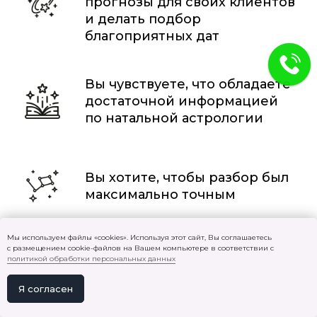
прогнозы для своих клиентов
и делать подбор
благоприятных дат
Вы чувствуете, что обладаете
достаточной информацией
по натальной астрологии
Вы хотите, чтобы разбор был
максимально точным
Мы используем файлы «cookies». Используя этот сайт, Вы соглашаетесь
Вы умеете интерпретировать
с размещением cookie-файлов на Вашем компьютере в соответствии с
политикой обработки персональных данных
натальные карты и обладаете
базовой информацией
Я согласен
по натальной астрологии