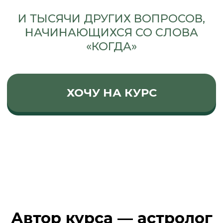
среди постоянных клиентов —
успешные предприниматели,
бизнесмены, психологи, родители
с детьми
прошла курс натальной
астрологии Ирины Чукреевой
автор курса
по прогностике
ведущая вебинаров
по прогностике «Ретроградная
Венера», «Соляр: прогнозируем
события», «Ретроградный Марс»,
«Компенсаторика»
автор Телеграм-канала
«Астрология
с Натальей Чекутовой»