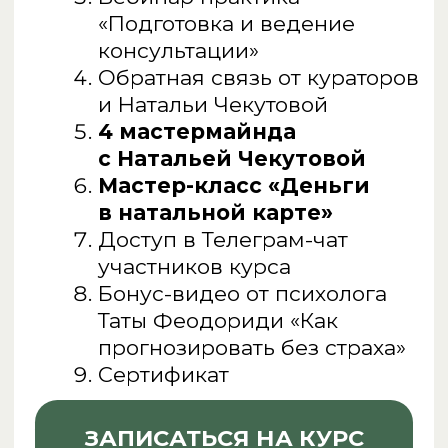
Гармоничное развитие ребенка
Консультация
АстроКлуб
Личное сопровождение
ПРОЧЕЕ
Блог
Контактная информация
Отзывы
Вакансии
ОТДЕЛ ЗАБОТЫ
mail@chukreeva.ru
+7 938 090 53 88
Телеграм
Подпишитесь на наши соцсети: