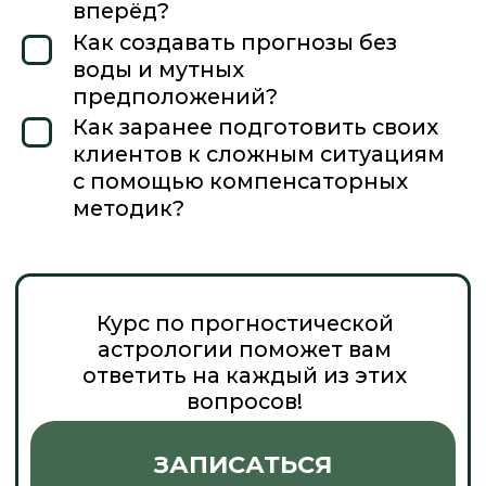
3. БЛОК «СОЛЯР»
ЧТО ВХОДИТ В БЛОК →
ЦЕЛЬ
В блоке будет информация,
которая позволит составлять
Солярный прогноз на год
с описанием основных
тенденций года
и вероятными событиями,
сможете дать рекомендации
по проработке негативных
тенденций и рекомендации
как взять максимум
от позитивных тенденций
года.