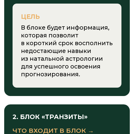
5. БЛОК «
ДИРЕКЦИИ
И РЕКТИФИКАЦИЯ
»
ЧТО ВХОДИТ В БЛОК →
ЦЕЛЬ
В блоке будет информация,
которая позволит
восстанавливать и уточнять
время рождения человека
в любом временном
промежутке. Сможете
определять асцендент
и сетку домов, положение
планет на основе
обстоятельств рождения
и внешности.