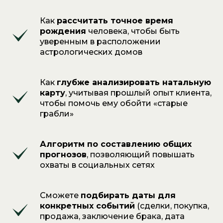
ВИП
Как
рассчитать точное время
4 месяца обучения
с поддержкой куратора
рождения
человека, чтобы быть
уверенным в расположении
ДОСТУП НА 1 ГОД
астрологических домов
Подготовка
Как
глубже анализировать натальную
к прогнозированию,
карту
, учитывая прошлый опыт клиента,
основы натальной
чтобы помочь ему обойти «старые
астрологии
грабли»
Транзиты
Соляр
Прогрессии
Дирекции и Ректификация
Алгоритм по составлению общих
10 практических
прогнозов
, позволяющий повышать
вебинаров с Натальей
охваты в социальных сетях
Чекутовой
3 практичеких вебинара
с куратором
Сможете
подбирать даты для
Вебинар практика
конкретных событий
(сделки, покупка,
«Подбор даты»
продажа, заключение брака, дата
Вебинар практика