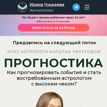
Ирина Чукреева
Звездный астролог
Что будет с вашим ребёнком через 20 лет?
Вебинар Ирины Петраковой
Записаться на вебинар
Предзапись на следующий поток
Реклама. ИП Бочкарева В.Ф. ИНН 550505119324 ERID 2VtzqvUooZk
КУРС АСТРОЛОГА НАТАЛЬИ ЧЕКУТОВОЙ
ПРОГНОСТИКА
Как прогнозировать события и стать
востребованным астрологом
с высоким чеком?