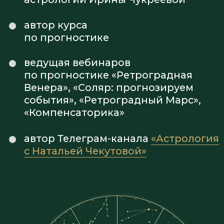
своих услуг?
Как повысить стоимость
консультаций?
Как сделать так, чтобы клиенты
возвращались вновь?
Как стать астрологом,
у которого запись на месяцы
вперёд?
Как создавать прогнозы без
воды и мутных
предположений?
Как заранее подготовить своих
клиентов к сложным ситуациям
с помощью компенсаторных
методик?
Курс по прогностической
астрологии поможет вам
ответить на каждый из этих