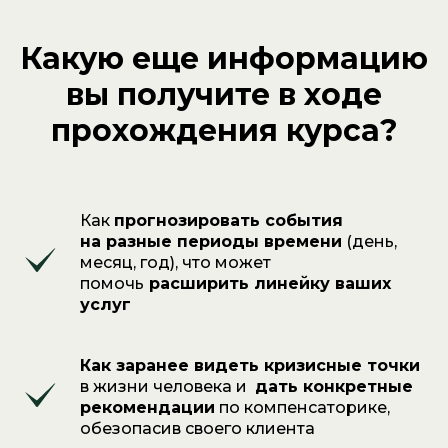
натальной астрологии
Транзиты
Какую еще информацию
Соляр
вы получите в ходе
6 практических вебинаров
с Натальей Чекутовой
прохождения курса?
Обратная связь
от кураторов курса
Доступ в Телеграм-чат
участников курса
Бонус-видео от психолога
Как
прогнозировать события
Таты Феодориди «Как
на разные периоды времени
(день,
прогнозировать без страха»
Сертификат
месяц, год), что может
помочь
расширить линейку ваших
услуг
ЗАПИСАТЬСЯ НА КУРС
Как заранее видеть кризисные точки
в жизни человека и
дать конкретные
рекомендации
по компенсаторике,
обезопасив своего клиента