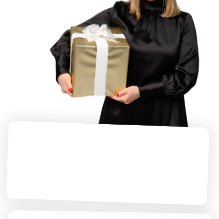
Мастер-класс «Деньги
в натальной карте»
Доступ в Телеграм-чат
участников курса
Бонус-видео от психолога
Таты Феодориди «Как
прогнозировать без страха»
Сертификат
ЗАПИСАТЬСЯ НА КУРС