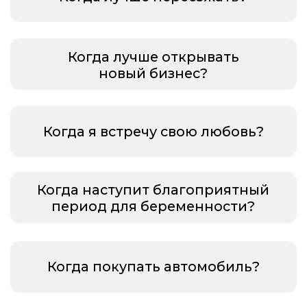
«КОГДА»
ХОЧУ НА КУРС
Автор курса — астролог
Наталья Чекутова
практикующий астролог-
прогност с опытом работы более
5 лет
1000+ успешно проведенных
консультаций