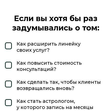
В блоке будет информация,
которая позволит
в короткий срок восполнить
недостающие навыки
из натальной астрологии
для успешного освоения
прогнозирования.
2. БЛОК «ТРАНЗИТЫ»
ЧТО ВХОДИТ В БЛОК →
ЦЕЛЬ
В блоке будет информация,
которая позволит
составлять прогноз
на любой промежуток
времени (день, неделя,
месяц) для любой ситуации.