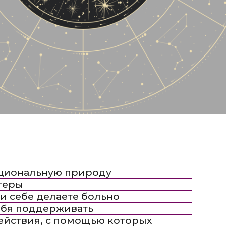
ую природу
лаете больно
рживать
с помощью которых
себе «скорую
рессовых ситуациях