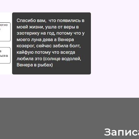
Записать
Лу
Хватит делать вид, 
качели, срывы и в
и перестаньте
Заб