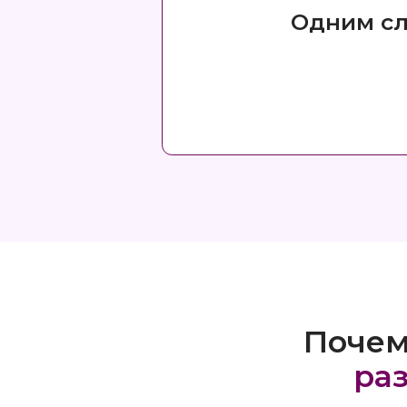
Почему в
разбо
Вы получите персональные
рекомендации
, которые
рассчитываются по вашим дате,
времени и месту рождения