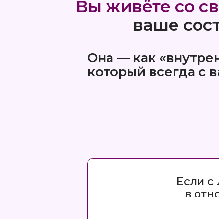
Если с Луно
в отношен
Одним слово