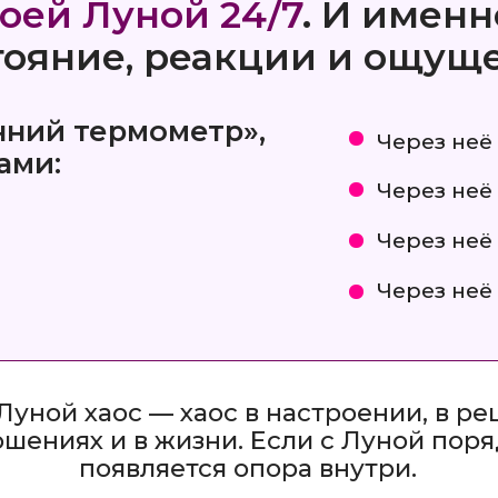
Через неё реагируе
Через неё проживае
Через неё ощущаете
й хаос — хаос в настроении, в решениях,
иях и в жизни. Если с Луной порядок —
появляется опора внутри.
м:
ваша Луна = ваша внутренняя жиз
Записаться за 990 ₽