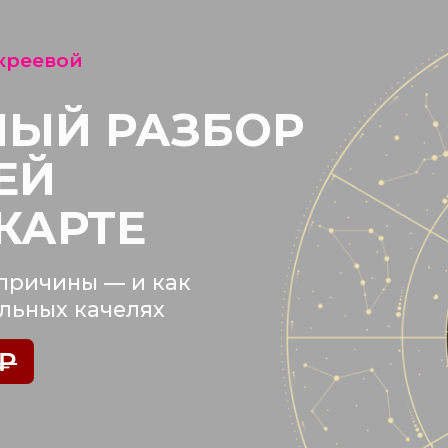
вой
Й РАЗБОР
Й
РТЕ
ины — и как
х качелях