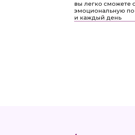
й Луной 24/7
. И именно от н
ние, реакции и ощущение с
й термометр»,
Через неё вы чувств
: