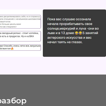
р
льные
 —