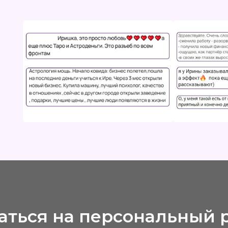
ся на персональный разбо
ны в натальной карте
что «само пройдёт»: перестаньте терпеть эмоциона
ечное «Что со мной не так?». Разберите свою Луну
 быть заложником собственных эмоций и реакций.
ерите разбор сейчас по акции за 990 ₽
Количество лотов ограничено!
4 999 ₽
Записаться за 990 ₽