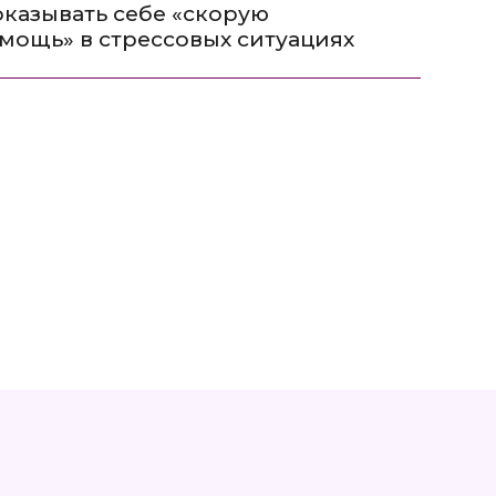
её зависит
ебя.
уете