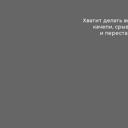
Це
Возникли п
Нап