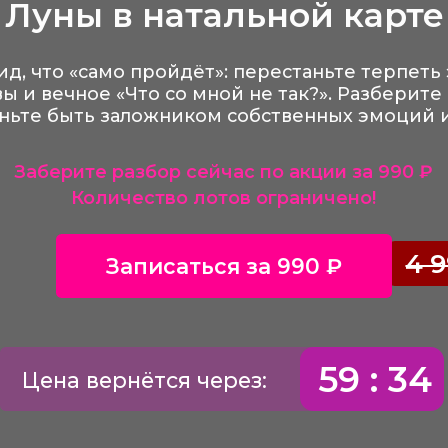
59 : 33
на вернётся через:
роблемы с оплатой или хоти
задать вопрос?
ишите и отдел заботы свяжется с вами
Написать в отдел заботы