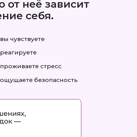
те
те стресс
 безопасность
нь