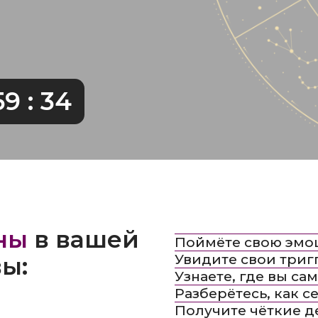
 33
в вашей
Поймёте свою эмоциональн
Увидите свои триггеры
Узнаете, где вы сами себе де
Разберётесь, как себя подде
Получите чёткие действия, 
вы легко сможете оказывать 
эмоциональную помощь» в ст
и каждый день