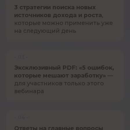
3.
Где в вашей карте лежат деньги
,
и как это использовать
(на конкретных примерах)
4.
Как найти дело «по любви»
,
которое будет соответствовать вашей
денежной стратегии по натальной
карте и позволит
постоянно расти
в доходе
5.
Стратегии быстрого прорыва
:
пошаговый план, который начнёте
применять сразу
6.
Как монетизировать свои
таланты
, увлечения и знания
(для тех, кто хочет пойти глубже)