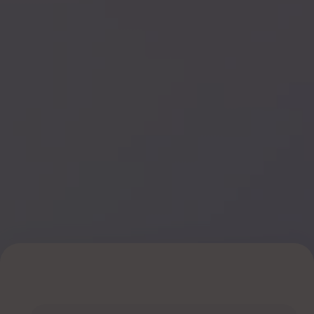
Работаете на износ,
!
а финансы по-прежнему
не сходятся?
Чувствуете, что топчетесь
!
на месте и ваш потенциал
не реализован?
Теряете мотивацию —
!
не понимаете, где ваш путь?
Считаете астрологию «чем-
то странным», но ни одна
!
стандартная стратегия
не помогла?