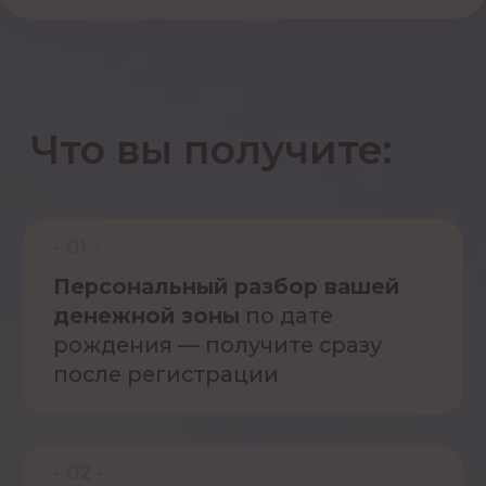
о себе:
Почему деньги «не приходят»?
Куда уходит энергия?
Как перестать застревать?
Как найти дело, которое будет
приносить и удовольствие, и деньги?
Программа
вебинара
1.
Почему сбивается «внутренний
компас»
и что с этим делать?
2.
Навигация по натальной карте
простым языком
— ни одного
сложного термина