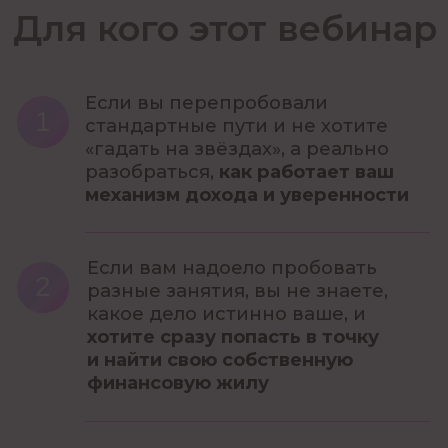
жизнь и финансы без
мистики и риска.
Просто попробуйте —
вы удивитесь количеству
«вау-эффектов» про себя»
Ирина Чукреева
Звездный астролог
КУРСЫ
Большой курс астрологии
Большой курс астрологии ПРО