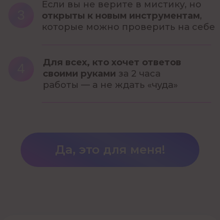
Бесплатный курс
Просто Таро
Астролагерь
Прогностика
УСЛУГИ
Воркшоп (практикум) ЛЮБОВЬ
Воркшоп (практикум) ДЕНЬГИ
Зв
ездный релакс
Гармоничное развитие ребенка
Консультация
АстроКлуб
ПРОЧЕЕ
Блог
Контактная информация
Отзывы