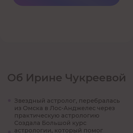
«Ирина даёт очень глубоко
и при этом понятно.
Астрология перестала быть
«магией» и стала реальной
навигацией по жизни.
Особенно ценно было про
финансы»
Елена, 43 года
Для кого этот вебинар
Если вы перепробовали
1
стандартные пути и не хотите
«гадать на звёздах», а реально
разобраться,
как работает ваш