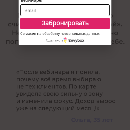
вебинаре!
и не «когда-нибудь потом»,
а в короткий срок
Забронировать
Хочу бонус!
Согласен на обработку персональных данных
Сделано в
120 минут, которые изменят
представление о собственном
потенциале и деньгах.
Бесплатно!
Вы ничем не рискуете, кроме
привычной стагнации