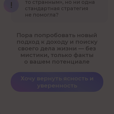
денежной зоны
по дате
рождения — получите сразу
после регистрации
- 02 -
3 стратегии поиска новых
источников дохода и роста
,
которые можно применить уже
на следующий день
- 03 -
Эксклюзивный PDF: «5 ошибок,
которые мешают заработку»
—
для участников только этого
вебинара
- 04 -
Ответы на главные вопросы