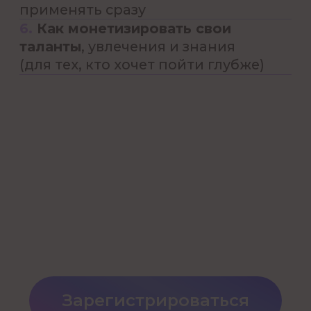
Работает даже для тех, кто
считает астрологию «ерундой».
Не нужно верить. Достаточно
попробовать применить на себе.
«После вебинара я поняла,
почему всё время выбираю
не тех клиентов. По карте
увидела свою сильную зону —
и изменила фокус. Доход вырос
уже на следующий месяц!»
Ольга, 35 лет