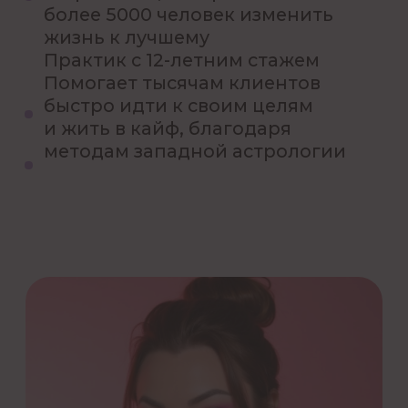
механизм дохода и уверенности
Если вам надоело пробовать
2
разные занятия, вы не знаете,
какое дело истинно ваше, и
хотите сразу попасть в точку
и найти свою собственную
финансовую жилу
Если вы не верите в мистику, но
3
открыты к новым инструментам
,
которые можно проверить на себе
Для всех, кто хочет ответов
4
своими руками
за 2 часа
работы — а не ждать «чуда»
Да, это для меня!