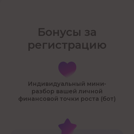
Вакансии
ОТДЕЛ ЗАБОТЫ
mail@chukreeva.ru
+7 999 444 81 07
Телеграм
Подпишитесь на наши соцсети:
Хотите первыми узнавать про акции
и специальные предложения, а также
получать дайджест событий за неделю
от звёздного астролога Ирины Чукреевой?
Тогда подписывайтесь на рассылку
Подписаться на рассылку