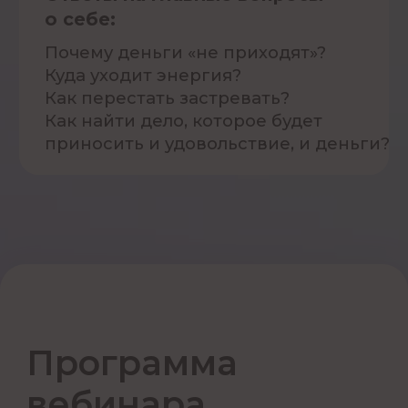
Зарегистрироваться
Об Ирине Чукреевой
Звездный астролог, перебралась
из Омска в Лос-Анджелес через
практическую астрологию
Создала Большой курс
астрологии, который помог
более 5000 человек изменить
жизнь к лучшему
Практик с 12-летним стажем