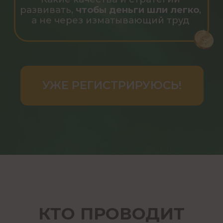
Практик с 12-летним стажем
,
которая помогает людям жить
самую счастливую версию своей
жизни
Создательница легендарного
продукта — Солнцезажигающие
действия (СЗД)
, который
позволяет наполниться энергией
и менять свою жизнь на высоких
скоростях
РЕЗУЛЬТАТЫ ТЕХ, КТО
УЖЕ ПРИМЕНЯЕТ
АСТРОЛОГИЧЕСКИЕ