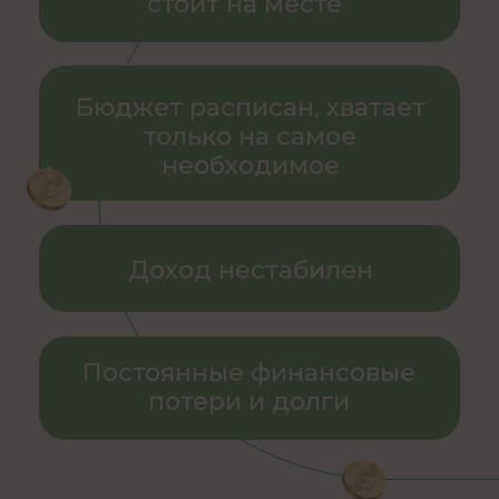
БЕСПЛАТНЫЙ
ВЕБИНАР ДАСТ ВАМ
ИНФОРМАЦИЮ:
Почему
у вас проблемы
с деньгами,
и как начать
их исправлять
Как найти дело «по любви»
,
которое совпадает с вашей
денежной стратегией