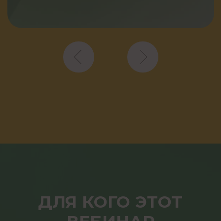
КУРСЫ
Большой курс астрологии
Большой курс астрологии ПРО
Бесплатный курс
Просто Таро
Астролагерь
Прогностика
УСЛУГИ
Воркшоп (практикум) ЛЮБОВЬ
Воркшоп (практикум) ДЕНЬГИ
Зв
ездный релакс
Гармоничное развитие ребенка
Консультация
АстроКлуб