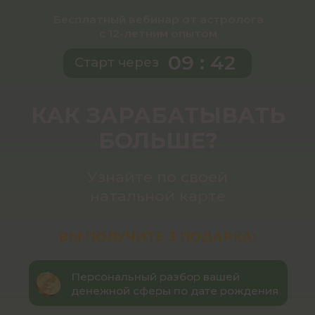
Бесплатный вебинар от астролога
с 12-летним опытом
09 : 41
Старт через
КАК ЗАРАБАТЫВАТЬ
БОЛЬШЕ?
Узнайте по своей
натальной карте
ВЫ ПОЛУЧИТЕ 3 ПОДАРКА:
Персональный разбор вашей
денежной сферы по дате рождения
3 стратегии поиска новых
источников дохода и роста
PDF: «5 ошибок, которые мешают
заработку» — только для тех, кто
будет онлайн