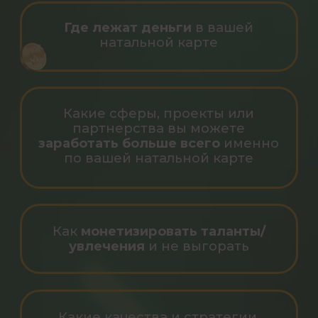
Ирина Чукреева
Звёздный астролог
из солнечного Лос-Анджелеса
Создательница мощных
марафонов
, которые помогают
трансформировать свое
мышление и поменять
отношение к финансам/
партнерству/роду и т. п.
Автор и ведущая игры
«Астроденьги», которую прошли
уже более 8 раз. С помощью
астрологии суммарно
участники
получили более 50 000 000
рублей
во время игры