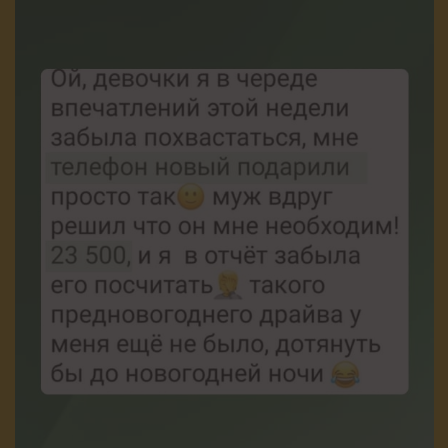
ПОНЯТНО, РЕГИСТРИРУЮСЬ!
Ирина Чукреева
Звездный астролог