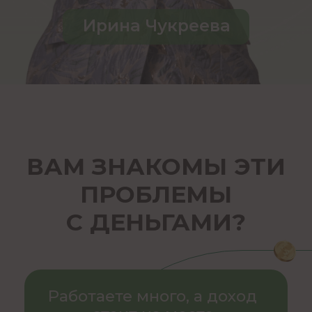
Бюджет расписан, хватает
только на самое
необходимое
Доход нестабилен
Постоянные финансовые
потери и долги
Проблема не в лени и не
в невезении — просто
вы зарабатываете не по своей
натальной карте
ХОЧУ УЗНАТЬ, ГДЕ МОИ
ДЕНЬГИ