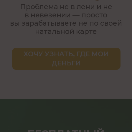
Где лежат деньги
в вашей
натальной карте
Какие сферы, проекты или
партнерства вы можете
заработать больше всего
именно
по вашей натальной карте
Как
монетизировать таланты/
увлечения
и не выгорать
Какие качества и стратегии
развивать,
чтобы деньги шли легко
,
а не через изматывающий труд
УЖЕ РЕГИСТРИРУЮСЬ!