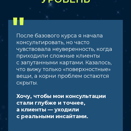
на темы рода, деторождения,
брака, предназначения,
финансов и карьеры
1. Финансы. Карьера. Профессия.
Сценарии II дома. Знак, управитель,
работник, аспекты (алгоритм работы)
Сценарии X, V, VI, VIII домов
в контексте бизнеса и финансов
(профессии, источники доходов)
Особенности личности и их влияние
на сферу финансов
Блоки, мешающие заработку
Сборка модели финансов
и профессии с учетом особенностей
личности
2. Личные отношения. Брак.
Анализ человека в отношениях и его
запрос (гендерные планеты)
Сценарий VII дома. Знак, управитель,
работник, аспекты (алгоритм работы)
Брак: формулы на многобрачие,
безбрачие, на развод, на вдовство
Влияние I, IV, V, VIII домов
на отношения
Сексуальная совместимость