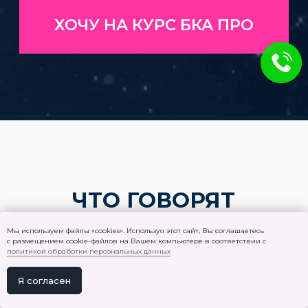
УСЛУГИ
Воркшоп (практикум) ЛЮБОВЬ
Воркшоп (практикум) ДЕНЬГИ
Зв
ездный релакс
Гармоничное развитие ребенка
Консультация
АстроКлуб
Личное сопровождение
ПРОЧЕЕ
Блог
Мы используем файлы «cookies». Используя этот сайт, Вы соглашаетесь
Контактная информация
с размещением cookie-файлов на Вашем компьютере в соответствии с
политикой обработки персональных данных
Отзывы
Вакансии
Я согласен