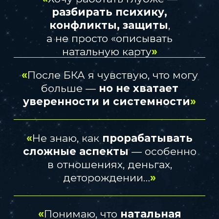
и проработки аспектов
Уверенность, что
вы видите
глубже, чем просто «Марс в 10
доме»
Навыки проведения тематических
разборов
по сложным темам —
финансы, отношения, рождение
детей, предназначение
Курс не повторяет базу.
Это — следующий уровень