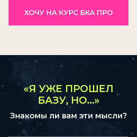
больше —
но не хватает
уверенности и системности
»
«
Не знаю, как
прорабатывать
сложные аспекты
— особенно
в отношениях, деньгах,
деторождении…
»
«
Понимаю, что
натальная
карта — это не приговор,
а сценарий
. Но как помочь
клиенту его переписать?
»
«
Слишком много информации —
и нет структуры, как
вести
консультацию от начала
до конца
»