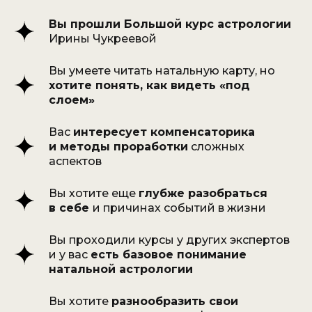
карты — сначала рекомендуем
Вы прошли Большой курс астрологии
пройти
Большой курс
Ирины Чукреевой
астрологии
Вы умеете читать натальную карту, но
хотите понять, как видеть «под
слоем»
ХОЧУ НА КУРС БКА ПРО
Вас
интересует компенсаторика
и методы проработки
сложных
аспектов
Вы хотите еще
глубже разобраться
в себе
и причинах событий в жизни
«Я УЖЕ ПРОШЕЛ
Вы проходили курсы у других экспертов
БАЗУ, НО…»
и у вас
есть базовое понимание
натальной астрологии
Знакомы ли вам эти мысли?
Вы хотите
разнообразить свои