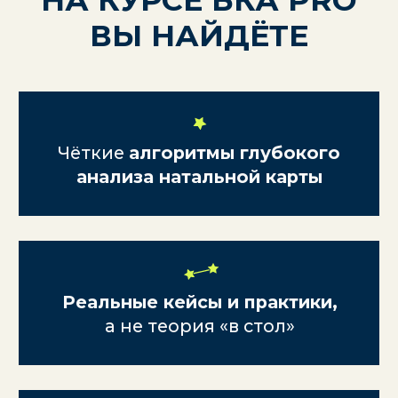
"
После базового курса я начала
консультировать, но часто
чувствовала неуверенность, когда
приходили сложные клиенты
с запутанными картами. Казалось,
что вижу только «поверхностные»
вещи, а корни проблем остаются
скрыты.
Хочу, чтобы мои консультации
стали глубже и точнее,
а клиенты — уходили
с реальными инсайтами.
"
"
После базового курса мне
особенно сложно было