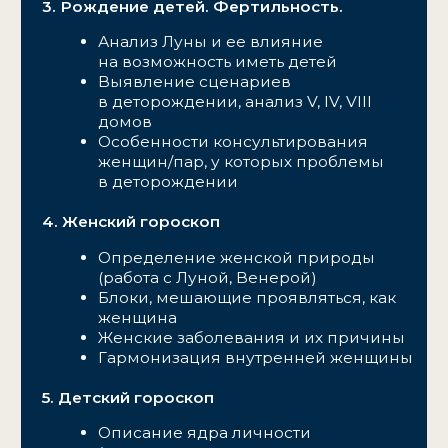
Чат с куратором — до 31 августа
2026 года
Сертификат
4 мастермайнда в мини-
группах (до 10 человек)
Видеозапись «Соляр»
Доступ к материалам — 1 год
с даты старта курса
ПЕРСОНАЛЬНЫЙ
4 модуля
8 вебинаров с Натальей
Чекутовой
1 вебинар с куратором
Проверка заданий —
до 15 сентября 2026 года
Чат с куратором — до 31 августа
2026 года
Сертификат
Видеозапись «Соляр»
Доступ к материалам — 1 год
с даты старта курса