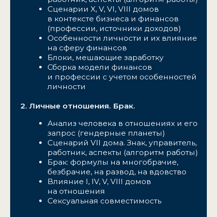
4 модуля
8 вебинаров с Натальей
Чекутовой
1 вебинар с куратором
Проверка заданий —
до 15 сентября 2026 года
Чат с куратором — до 31 августа
2026 года
Сертификат
Доступ к материалам — 6
месяцев с даты старта курса
ВИП
4 модуля
8 вебинаров с Натальей
Чекутовой
1 вебинар с куратором
Проверка заданий —
до 15 сентября 2026 года