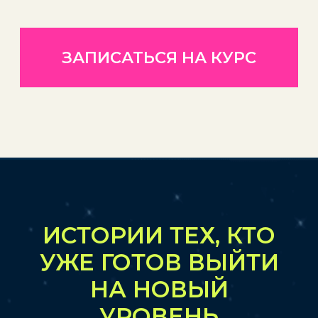
ЧТО ВАС ЖДЕТ
НА КУРСЕ:
I модуль.
Элементы Натальной
карты и их интерпретация
1. Первый слой прочтения Натальной карты
Стихии
Крест
Сильные планеты (алгоритм
определения)
Сильные дома
2. Аспекты
Влияние аспектов на натива
Сила аспектов (алгоритм
определения)
Конфигурации
Заложенные сценарии в аспектах
3. Сценарии в Натальной карте
Чтение сценариев через аспекты
Чтение сценарием через связи
домов
Сборка сценариев
II модуль.
Тематические разборы