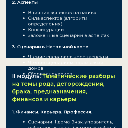
ТАРИФЫ
БАЗОВЫЙ
4 модуля
Тесты для самопроверки
Доступ к материалам — 6
месяцев с даты старта курса
РАСШИРЕННЫЙ