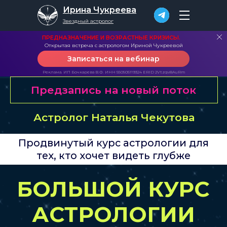
Ирина Чукреева
Звездный астролог
ПРЕДНАЗНАЧЕНИЕ И ВОЗРАСТНЫЕ КРИЗИСЫ.
Открытая встреча с астрологом Ириной Чукреевой
Записаться на вебинар
Предзапись на новый поток
Реклама. ИП Бочкарева В.Ф. ИНН 550505119324 ERID 2Vtzqv8AuRm
Астролог Наталья Чекутова
Продвинутый курс астрологии для
тех, кто хочет видеть глубже
БОЛЬШОЙ КУРС
АСТРОЛОГИИ
ПРО
ЗАПИСАТЬСЯ НА
СЛЕДУЮЩИЙ ПОТОК