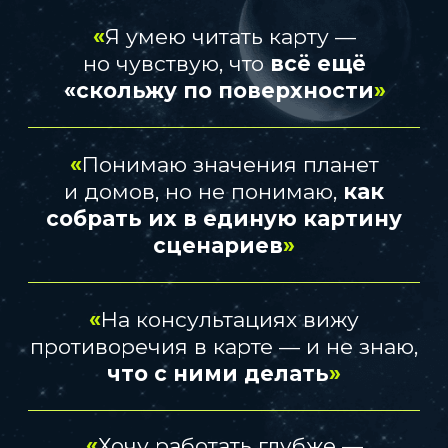
НА КУРСЕ БКА PRO
ВЫ НАЙДЁТЕ
Чёткие
алгоритмы глубокого
анализа натальной карты
Реальные кейсы и практики,
а не теория «в стол»
Методы
компенсаторики