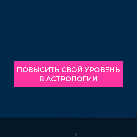
Практикующий астролог-прогност
с опытом работы более 5 лет
1000+ успешно проведенных
консультаций
Среди постоянных клиентов —
успешные предприниматели,
бизнесмены, психологи,
родители с детьми
Прошла курс натальной астрологии
Ирины Чукреевой
Автор курса прогностической
астрологии
Ведущая вебинаров
по прогностике «Ретроградная
Венера», «Соляр: прогнозируем
события», «Ретроградный Марс»,
«Компенсаторика»
Автор Телеграм-канала
«Астрология
с Натальей Чекутовой»