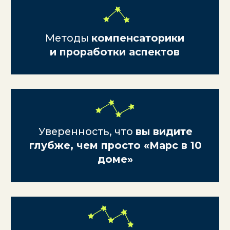
разбираться в темах, связанных
с детьми и женскими вопросами.
Хотелось помочь себе и другим
женщинам, но не хватало знаний,
как точно читать гороскопы детей
и разбираться в вопросах
фертильности. Иногда я просто
терялась в этих темах и боялась
давать консультации.
БКА ПРО — для меня
возможность стать более
уверенной и расширить спектр
своих услуг.
"
"
У меня была проблема: я могла
рассказать о планетах и домах,
но когда дело доходило
до финансов или отношений —
терялась в деталях.