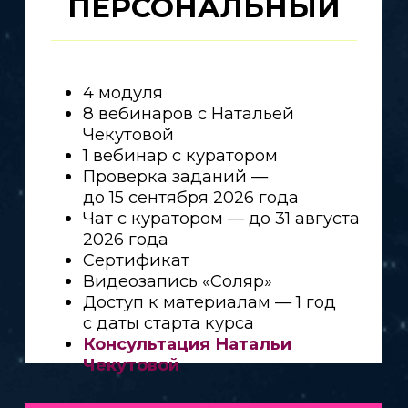
Ирина Чукреева
Звездный астролог
КУРСЫ
Большой курс астрологии
Большой курс астрологии ПРО
Бесплатный курс
Просто Таро
Астролагерь
Прогностика